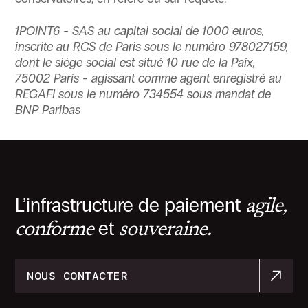
1POINT6 - SAS au capital social de 1000 euros,
inscrite au RCS de Paris sous le numéro 978027159,
dont le siège social est situé 10 rue de la Paix,
75002 Paris - agissant comme agent enregistré au
REGAFI sous le numéro 734554 sous mandat de
BNP Paribas
L’infrastructure de paiement
agile,
et
conforme
souveraine.
NOUS CONTACTER
NOUS CONTACTER